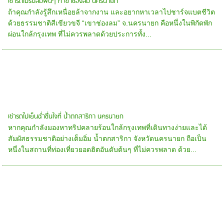
เช่ารถไปรับลมฟินๆ ที่ เขาช่องลม นครนายก
ถ้าคุณกำลังรู้สึกเหนื่อยล้าจากงาน และอยากหาเวลาไปชาร์จแบตชีวิต
ด้วยธรรมชาติสีเขียวขจี “เขาช่องลม” จ.นครนายก คือหนึ่งในพิกัดพัก
ผ่อนใกล้กรุงเทพ ที่ไม่ควรพลาดด้วยประการทั้ง...
เช่ารถไปเย็นฉ่ำชื่นใจที่ น้ำตกสาริกา นครนายก
หากคุณกำลังมองหาทริปคลายร้อนใกล้กรุงเทพที่เดินทางง่ายและได้
สัมผัสธรรมชาติอย่างเต็มอิ่ม น้ำตกสาริกา จังหวัดนครนายก ถือเป็น
หนึ่งในสถานที่ท่องเที่ยวยอดฮิตอันดับต้นๆ ที่ไม่ควรพลาด ด้วย...