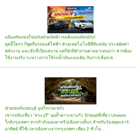
เปรียบเทียบรถน้ำมันกับเช่ารถไฟฟ้า แบบไหนตอบโจทย์กัน?
ยุคนี้ใครๆ ก็พูดถึงรถยนต์ไฟฟ้า ด้วยเทคโนโลยีที่ทันสมัย ประหยัดค่า
พลังงาน และขับขี่เงียบสบาย แต่ก็ยังมีคำถามตามมาเสมอว่า หากต้อง
ใช้งานจริง ระหว่างการใช้รถน้ำมันแบบเดิม กับการเลือกเช...
เช่ารถขับเที่ยวสระบุรี ลุยถ้ำดาวเขาแก้ว
เช่ารถขับเที่ยว "สระบุรี" ลุยถ้ำดาวเขาแก้ว ปักหมุดที่เที่ยว Unseen
ใกล้กรุงเทพฯ หากกำลังมองหาทริปเดินทางสั้นๆ สำหรับวันหยุดเสาร์-
อาทิตย์ ที่ใช้เวลาเดินทางจากกรุงเทพฯ เพียง 2 ชั่วโม...