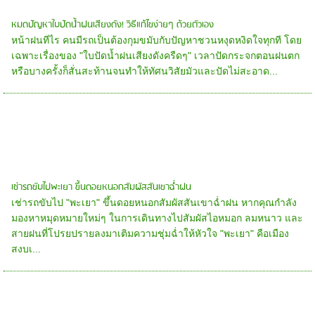
หมดปัญหาใบปัดน้ำฝนเสียงดัง! วิธีแก้ไขง่ายๆ ด้วยตัวเอง
หน้าฝนทีไร คนมีรถเป็นต้องกุมขมับกับปัญหาชวนหงุดหงิดใจทุกที โดย
เฉพาะเรื่องของ "ใบปัดน้ำฝนเสียงดังครืดๆ" เวลาปัดกระจกตอนฝนตก
หรือบางครั้งก็สั่นสะท้านจนทำให้ทัศนวิสัยมัวและปัดไม่สะอาด...
เช่ารถขับไปพะเยา ขึ้นดอยหนอกสัมผัสสันเขาฉ่ำฝน
เช่ารถขับไป "พะเยา" ขึ้นดอยหนอกสัมผัสสันเขาฉ่ำฝน หากคุณกำลัง
มองหาหมุดหมายใหม่ๆ ในการเดินทางไปสัมผัสไอหมอก ลมหนาว และ
สายฝนที่โปรยปรายลงมาเติมความชุ่มฉ่ำให้หัวใจ "พะเยา" คือเมือง
สงบเ...