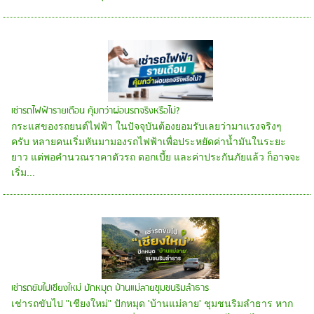
เช่ารถไฟฟ้ารายเดือน คุ้มกว่าผ่อนรถจริงหรือไม่?
กระแสของรถยนต์ไฟฟ้า ในปัจจุบันต้องยอมรับเลยว่ามาแรงจริงๆ
ครับ หลายคนเริ่มหันมามองรถไฟฟ้าเพื่อประหยัดค่าน้ำมันในระยะ
ยาว แต่พอคำนวณราคาตัวรถ ดอกเบี้ย และค่าประกันภัยแล้ว ก็อาจจะ
เริ่ม...
เช่ารถขับไปเชียงใหม่ ปักหมุด บ้านแม่ลายชุมชนริมลำธาร
เช่ารถขับไป "เชียงใหม่" ปักหมุด 'บ้านแม่ลาย' ชุมชนริมลำธาร หาก