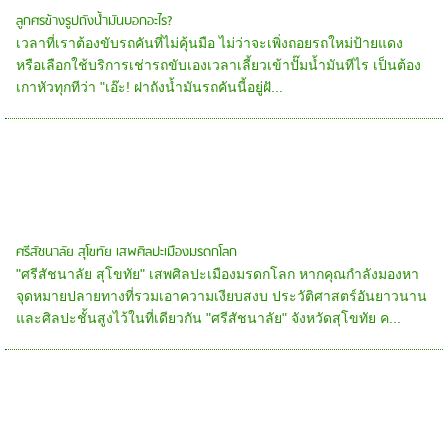
ลูกศรข้างรูปถังน้ำมันบอกอะไร?
เวลาที่เราต้องขับรถคันที่ไม่คุ้นมือ ไม่ว่าจะเพิ่งถอยรถใหม่ป้ายแดง
หรือเลือกใช้บริการเช่ารถขับเองเวลาเลี้ยวเข้าปั๊มน้ำมันทีไร เป็นต้อง
เกาหัวทุกทีว่า "เอ๊ะ! ฝาถังน้ำมันรถคันนี้อยู่ฝั...
ศรีสัชนาลัย สุโขทัย เสพศิลปะเมืองมรดกโลก
"ศรีสัชนาลัย สุโขทัย" เสพศิลปะเมืองมรดกโลก หากคุณกำลังมองหา
จุดหมายปลายทางที่รวมเอาความเงียบสงบ ประวัติศาสตร์อันยาวนาน
และศิลปะชั้นสูงไว้ในที่เดียวกัน "ศรีสัชนาลัย" จังหวัดสุโขทัย ค...