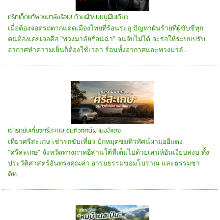
ทริกเด็ดแก้พวงมาลัยร้อน! ด้วยผ้าขนหนูผืนเดียว
เมื่อต้องจอดรถตากแดดเมืองไทยที่ร้อนระอุ ปัญหาฝันร้ายที่ผู้ขับขี่ทุก
คนต้องเคยเจอคือ "พวงมาลัยร้อนฉ่า" จนจับไม่ได้ จะรอให้ระบบปรับ
อากาศทำความเย็นก็ต้องใช้เวลา ร้อนทั้งอากาศและพวงมาลั...
เช่ารถขับเที่ยวศรีสะเกษ ชมทิวทัศน์ผามออีแดง
เที่ยวศรีสะเกษ เช่ารถขับเที่ยว ปักหมุดชมทิวทัศน์ผามออีแดง
"ศรีสะเกษ" จังหวัดทางภาคอีสานใต้ที่เต็มไปด้วยเสน่ห์อันเงียบสงบ ทั้ง
ประวัติศาสตร์อันทรงคุณค่า อารยธรรมขอมโบราณ และธรรมชา
ติท...