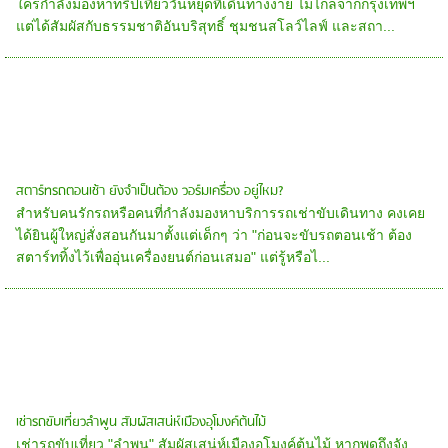
ใครกำลังมองหาทริปเที่ยววันหยุดที่เดินทางง่าย ไม่ไกลจากกรุงเทพฯ
แต่ได้สัมผัสกับธรรมชาติอันบริสุทธิ์ ชุมชนสโลว์ไลฟ์ และสถา...
สตาร์ทรถตอนเช้า ยังจำเป็นต้อง วอร์มเครื่อง อยู่ไหม?
สำหรับคนรักรถหรือคนที่กำลังมองหาบริการรถเช่าขับเดินทาง คงเคย
ได้ยินผู้ใหญ่สั่งสอนกันมาตั้งแต่เด็กๆ ว่า "ก่อนจะขับรถตอนเช้า ต้อง
สตาร์ททิ้งไว้เพื่ออุ่นเครื่องยนต์ก่อนเสมอ" แต่รู้หรือไ...
เช่ารถขับเที่ยวลำพูน สัมผัสเสน่ห์เมืองอุโมงค์ต้นไม้
เช่ารถขับเที่ยว "ลำพูน" สัมผัสเสน่ห์เมืองอุโมงค์ต้นไม้ หากพูดถึงจัง