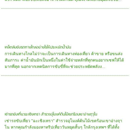
เคล็ดลับขับรถทางไกลอย่างไรให้ประหยัดน้ำมัน
การเดินทางไกลไม่ว่าจะเป็นการเดินทางท่องเที่ยว ค้าขาย หรือขนส่ง
สัมภาระ ค่าน้ำมันมักเป็นหนึ่งในค่าใช้จ่ายหลักที่ทุกคนอยากเซฟให้ได้
มากที่สุด นอกจากเทคนิคการขับขี่ที่จะช่วยประหยัดพลังง...
เช่ารถขับเที่ยวฉะเชิงเทรา สำรวจอุโมงค์ต้นไม้เขตร้อนเขาอ่างฤาไน
เช่ารถขับเที่ยว "ฉะเชิงเทรา" สำรวจอุโมงค์ต้นไม้เขตร้อนเขาอ่างฤา
ไน หากคุณกำลังมองหาทริปเที่ยววันหยุดสั้นๆ ใกล้กรุงเทพฯ ที่ได้ทั้ง