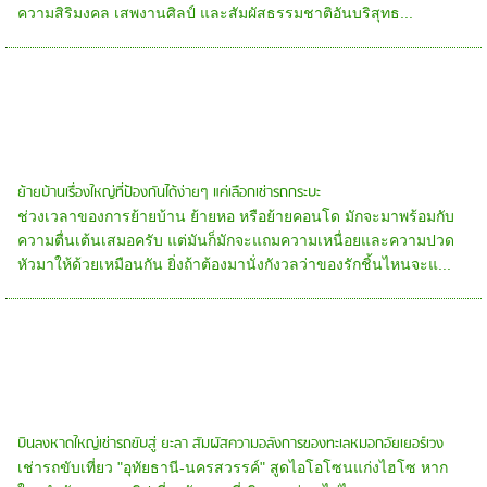
ความสิริมงคล เสพงานศิลป์ และสัมผัสธรรมชาติอันบริสุทธ...
ย้ายบ้านเรื่องใหญ่ที่ป้องกันได้ง่ายๆ แค่เลือกเช่ารถกระบะ
ช่วงเวลาของการย้ายบ้าน ย้ายหอ หรือย้ายคอนโด มักจะมาพร้อมกับ
ความตื่นเต้นเสมอครับ แต่มันก็มักจะแถมความเหนื่อยและความปวด
หัวมาให้ด้วยเหมือนกัน ยิ่งถ้าต้องมานั่งกังวลว่าของรักชิ้นไหนจะแ...
บินลงหาดใหญ่เช่ารถขับสู่ ยะลา สัมผัสความอลังการของทะเลหมอกอัยเยอร์เวง
เช่ารถขับเที่ยว "อุทัยธานี-นครสวรรค์" สูดไอโอโซนแก่งไฮโซ หาก