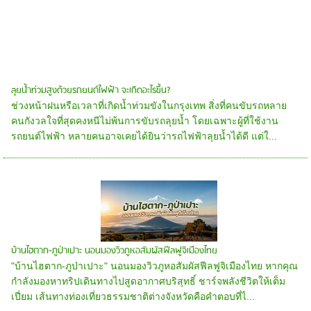
ลุยน้ำท่วมสูงด้วยรถยนต์ไฟฟ้า จะเกิดอะไรขึ้น?
ช่วงหน้าฝนหรือเวลาที่เกิดน้ำท่วมขังในกรุงเทพ สิ่งที่คนขับรถหลาย
คนกังวลใจที่สุดคงหนีไม่พ้นการขับรถลุยน้ำ โดยเฉพาะผู้ที่ใช้งาน
รถยนต์ไฟฟ้า หลายคนอาจเคยได้ยินว่ารถไฟฟ้าลุยน้ำได้ดี แต่ใ...
บ้านไฮตาก-ภูป่าเปาะ นอนมองวิวภูหอสัมผัสฟีลฟูจิเมืองไทย
"บ้านไฮตาก-ภูป่าเปาะ" นอนมองวิวภูหอสัมผัสฟีลฟูจิเมืองไทย หากคุณ
กำลังมองหาทริปเดินทางไปสูดอากาศบริสุทธิ์ ชาร์จพลังชีวิตให้เต็ม
เปี่ยม เส้นทางท่องเที่ยวธรรมชาติต่างจังหวัดคือคำตอบที่ไ...