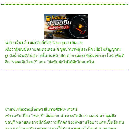
ไฟเตือนน้ำมันขึ้น ขับได้อีกกี่กิโล? เรื่องน่ารู้ก่อนเดินทาง
เชื่อว่าผู้ขับขี่หลายคนคงเคยเผชิญกับวินาทีลุ้นระทึก เมื่อไฟสัญญาณ
รูปถังน้ำมันสีส้มสว่างขึ้นบนหน้าปัด คำถามแรกที่เด้งเข้ามาในหัวทันที
คือ "รถจะดับไหม?" และ "ยังขับต่อไปได้อีกไกลแค่ไห...
เช่ารถขับเที่ยวชลบุรี ลัดเลาะเส้นทางสัตหีบ-บางสเร่
เช่ารถขับเที่ยว "ชลบุรี" ลัดเลาะเส้นทางสัตหีบ-บางสเร่ หากพูดถึง
ชลบุรี หลายคนอาจนึกถึงความคึกคักของพัทยาหรือบางแสนเป็นอันดับ
แรก แต่ถ้าลองขับเลยลงมาทางใต้สักนิด คุณจะได้พบกับมุมสงบขอ...