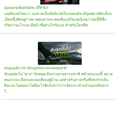
ปุ่มบนสายเข็มขัดนิรภัย มีไว้ทำไม?
เคยสังเกตไหมว่า บนสายเข็มขัดนิรภัยในรถยนต์จะมีปุ่มพลาสติกเล็กๆ
เม็ดหนึ่งติดอยู่? หลายคนอาจจะเคยเห็นแต่ไม่เคยรู้เลยว่าปุ่มนี้มีชื่อ
เรียกว่าอะไรและมีหน้าที่อย่างไรกันแน่ สำหรับใครที่ช...
ขับลุยฝนไป ตาก ปักหมุดเส้นทางสายธรรมชาติ
ขับลุยฝนไป "ตาก" ปักหมุดเส้นทางสายธรรมชาติ หน้าฝนแบบนี้ หลาย
คนอาจจะเลือกนอนจมเตียงอยู่บ้าน แต่สำหรับสายกรีนที่หลงรักกลิ่น
ดินและไอหมอก ไม่มีอะไรฟินไปกว่าการจัดกระเป๋าแล้วออกเดินทาง
ไ...