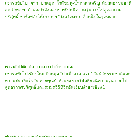
เช่ารถขับไป "ตาก" ปักหมุด 'ถ้ำสีชมพู-น้ำตกพาเจริญ' สัมผัสธรรมชาติ
สุด Unseen ถ้าคุณกำลังมองหาทริปหนีความวุ่นวายไปสูดอากาศ
บริสุทธิ์ ชาร์จพลังให้ร่างกาย "จังหวัดตาก" คือหนึ่งในจุดหมาย...
เช่ารถขับไปเชียงใหม่ ปักหมุด ป่าเมี่ยง แม่แจ่ม
เช่ารถขับไปเชียงใหม่ ปักหมุด "ป่าเมี่ยง แม่แจ่ม" สัมผัสธรรมชาติและ
ความสงบที่แท้จริง หากคุณกำลังมองหาทริปหลีกหนีความวุ่นวาย ไป
สูดอากาศบริสุทธิ์และสัมผัสวิถีชีวิตอันเรียบง่าย "เชียงใ...