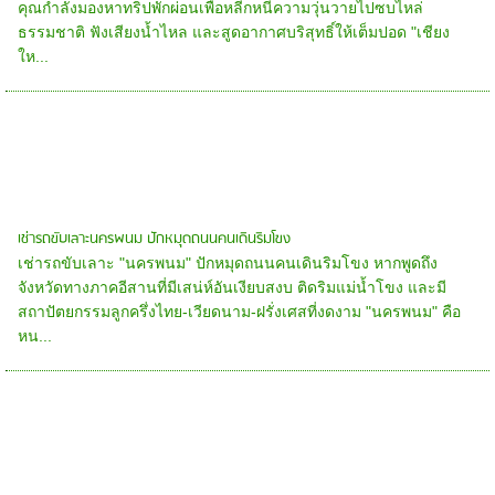
คุณกำลังมองหาทริปพักผ่อนเพื่อหลีกหนีความวุ่นวายไปซบไหล่
ธรรมชาติ ฟังเสียงน้ำไหล และสูดอากาศบริสุทธิ์ให้เต็มปอด "เชียง
ให...
เช่ารถขับเลาะนครพนม ปักหมุดถนนคนเดินริมโขง
เช่ารถขับเลาะ "นครพนม" ปักหมุดถนนคนเดินริมโขง หากพูดถึง
จังหวัดทางภาคอีสานที่มีเสน่ห์อันเงียบสงบ ติดริมแม่น้ำโขง และมี
สถาปัตยกรรมลูกครึ่งไทย-เวียดนาม-ฝรั่งเศสที่งดงาม "นครพนม" คือ
หน...