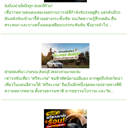
รับมืออย่างไรเมื่อถูก ขับรถจี้ท้าย?
เชื่อว่าหลายคนคงเคยเจอสถานการณ์ที่กำลังขับรถอยู่ดีๆ แต่กลับมีรถ
คันหลังขับเข้ามาจี้ท้ายอย่างกระชั้นชิด จนเกิดความรู้สึกกดดัน ตื่น
ตระหนก และบางครั้งเผลอเหยียบเบรกกะทันหัน ซึ่งอาจนำไป...
เช่ารถขับเที่ยว อ่างทอง-สิงห์บุรี ลัดเลาะค่ายบางระจัน
เช่ารถขับเที่ยว "ศรีสะเกษ" ชมทิวทัศน์ผามออีแดง หากพูดถึงจังหวัดน่า
เที่ยวในแดนอีสานใต้ "ศรีสะเกษ" ถือเป็นอีกหนึ่งจุดหมายปลายทางที่มี
ความหลากหลาย ทั้งสายธรรมชาติ อารยธรรมโบราณ และวัด...