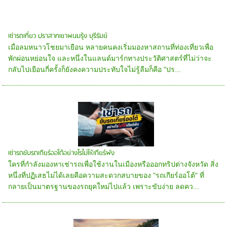
เช่ารถเที่ยว ปราสาทเขาพนมรุ้ง บุรีรัมย์
เมื่อลมหนาวโชยมาเยือน หลายคนคงเริ่มมองหาสถานที่ท่องเที่ยวเพื่อ
พักผ่อนหย่อนใจ และหนึ่งในแลนด์มาร์กทางประวัติศาสตร์ที่ไม่ว่าจะ
กลับไปเยือนกี่ครั้งก็ยังคงความประทับใจไม่รู้ลืมก็คือ "ปร...
เช่ารถขับรถเกียร์ออโต้อย่างไรไม่ให้เกียร์พัง
ใครที่กำลังมองหาเช่ารถเพื่อใช้งานในเมืองหรือออกทริปต่างจังหวัด สิ่ง
หนึ่งที่ปฏิเสธไม่ได้เลยคือความสะดวกสบายของ "รถเกียร์ออโต้" ที่
กลายเป็นมาตรฐานของรถยุคใหม่ไปแล้ว เพราะขับง่าย ลดคว...