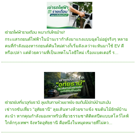
เช่ารถไฟฟ้ารายเดือน เหมาะกับใครบ้าง?
กระแสรถยนต์ไฟฟ้าในบ้านเรากำลังมาแรงแบบฉุดไม่อยู่จริงๆ หลาย
คนที่กำลังมองหารถยนต์คันใหม่ต่างก็เริ่มลังเลว่าจะหันมาใช้ EV ดี
หรือเปล่า แต่ด้วยความที่เป็นเทคโนโลยีใหม่ เรื่องแบตเตอรี่ ร...
เช่ารถขับเที่ยวอุทัยธานี ลุยเส้นทางห้วยขาแข้ง ชมต้นไม้ยักษ์บ้านสะปัน
เช่ารถขับเที่ยว "อุทัยธานี" ลุยเส้นทางห้วยขาแข้ง ชมต้นไม้ยักษ์บ้าน
สะนำ หากคุณกำลังมองหาทริปเที่ยวธรรมชาติติดสปีดแบบสโลว์ไลฟ์
ใกล้กรุงเทพฯ จังหวัดอุทัยธานี คือหนึ่งในหมุดหมายที่ไม่คว...