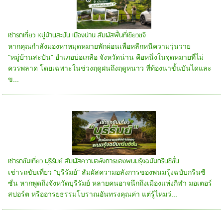
เช่ารถเที่ยว หมู่บ้านสะปัน เมืองน่าน สัมผัสพื้นที่เขียวขจี
หากคุณกำลังมองหาหมุดหมายพักผ่อนเพื่อหลีกหนีความวุ่นวาย
"หมู่บ้านสะปัน" อำเภอบ่อเกลือ จังหวัดน่าน คือหนึ่งในจุดหมายที่ไม่
ควรพลาด โดยเฉพาะในช่วงฤดูฝนถึงฤดูหนาว ที่ท้องนาขั้นบันไดและ
ข...
เช่ารถขับเที่ยว บุรีรัมย์ สัมผัสความอลังการของพนมรุ้งฉบับกรีนซีซั่น
เช่ารถขับเที่ยว "บุรีรัมย์" สัมผัสความอลังการของพนมรุ้งฉบับกรีนซี
ซั่น หากพูดถึงจังหวัดบุรีรัมย์ หลายคนอาจนึกถึงเมืองแห่งกีฬา มอเตอร์
สปอร์ต หรืออารยธรรมโบราณอันทรงคุณค่า แต่รู้ไหมว่...