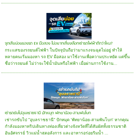
จุดเสียบ่อยของรถ EV มือสอง ไม่อยากเสี่ยงเลือกเช่ารถไฟฟ้าดีกว่าไหม?
กระแสของรถยนต์ไฟฟ้า ในปัจจุบันถือว่ามาแรงจนฉุดไม่อยู่ ทำให้
หลายคนเริ่มมองหา รถ EV มือสอง มาใช้งานเพื่อความประหยัด แต่ขึ้น
ชื่อว่ารถยนต์ ไม่ว่าจะใช้น้ำมันหรือไฟฟ้า เมื่อผ่านการใช้งาน...
เช่ารถขับไปอุบลราชธานี ปักหมุด พัทยาน้อย-สามพันโบก
เช่ารถขับไป "อุบลราชธานี" ปักหมุด 'พัทยาน้อย-สามพันโบก' หากคุณ
กำลังมองหาทริปเดินทางท่องเที่ยวต่างจังหวัดที่ได้สัมผัสทั้งธรรมชาติ
อันอัศจรรย์ วิวแม่น้ำสุดอลังการ และอาหารอร่อยริมน้ำ ...