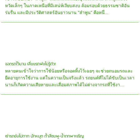
หวัดเล็กๆ ในภาคเหนือที่มีเสน่ห์เงียบสงบ ล้อมรอบด้วยธรรมชาติอัน
ร่มรื่น และมีประวัติศาสตร์อันยาวนาน "ลำพูน" คือหนึ่...
จอดรถไว้นาน เสี่ยงรถพังไม่รู้ตัว!
หลายคนเข้าใจว่าการใช้น้อยหรือจอดทิ้งไว้เฉยๆ จะช่วยถนอมรถและ
ยืดอายุการใช้งาน แต่ในความเป็นจริงแล้ว รถยนต์ที่ไม่ได้ขับเป็นเวลา
นานก็เกิดความเสียหายและเสื่อมสภาพได้ไม่ต่างจากรถที่ใช้งา...
เช่ารถขับไปตาก ปักหมุด ถ้ำสีชมพู-น้ำตกพาเจริญ