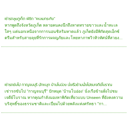
เช่ารถลุยภูเก็ต พิชิต “แหลมกระทิง”
หากพูดถึงจังหวัดภูเก็ต หลายคนคงนึกถึงหาดทรายขาวและน้ำทะเล
ใสๆ แต่นอกเหนือจากการนอนชิลริมหาดแล้ว ภูเก็ตยังมีพิกัดสุดเอ็กซ์
ตรีมสำหรับสายลุยที่รักการผจญภัยและโหยหาภาพวิวทิวทัศน์ที่สวยง...
เช่ารถขับไป กาญจนบุรี ปักหมุด บ้านโบอ่อง นั่งเรือข้ามฝั่งไปชมเจดีย์โบราณ
เช่ารถขับไป "กาญจนบุรี" ปักหมุด 'บ้านโบอ่อง' นั่งเรือข้ามฝั่งไปชม
เจดีย์โบราณ หากคุณกำลังมองหาพิกัดเที่ยวแบบ Unseen ที่ยังคงความ
บริสุทธิ์ของธรรมชาติและเปี่ยมไปด้วยพลังแห่งศรัทธา "กา...