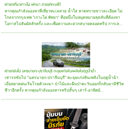
เช่ารถเที่ยวเกาะไผ่ พัทยา สวรรค์ทะเลใต้
หากคุณกำลังมองหาที่เที่ยวทะเลสวย น้ำใส หาดทรายขาวละเอียด ไม่
ไกลจากกรุงเทพ "เกาะไผ่ พัทยา" คือหนึ่งในหมุดหมายสุดลับที่ต้องหา
โอกาสไปสัมผัสสักครั้ง และเพื่อความสะดวกสบายตลอดทริป การเล...
เช่ารถขับไป นครนายก-ปราจีนบุรี ตะลุยแก่งหินเพลิงในฤดูน้ำฉ่ำ
เช่ารถขับไป "นครนายก-ปราจีนบุรี" ตะลุยแก่งหินเพลิงในฤดูน้ำฉ่ำ
เมื่อหยาดฝนเริ่มโรยตัวลงมา ป่าไม้และผืนป่าตะวันออกก็กลับมามีชีวิต
ชีวาอีกครั้ง หากคุณกำลังมองหารทริปสั้นๆ เสาร์-อาทิตย์...