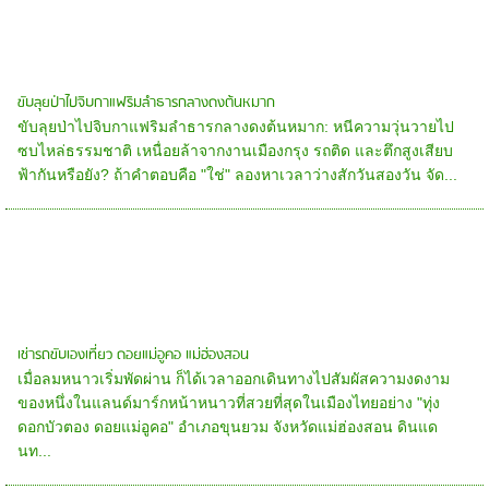
ขับลุยป่าไปจิบกาแฟริมลำธารกลางดงต้นหมาก
ขับลุยป่าไปจิบกาแฟริมลำธารกลางดงต้นหมาก: หนีความวุ่นวายไป
ซบไหล่ธรรมชาติ เหนื่อยล้าจากงานเมืองกรุง รถติด และตึกสูงเสียบ
ฟ้ากันหรือยัง? ถ้าคำตอบคือ "ใช่" ลองหาเวลาว่างสักวันสองวัน จัด...
เช่ารถขับเองเที่ยว ดอยแม่อูคอ แม่ฮ่องสอน
เมื่อลมหนาวเริ่มพัดผ่าน ก็ได้เวลาออกเดินทางไปสัมผัสความงดงาม
ของหนึ่งในแลนด์มาร์กหน้าหนาวที่สวยที่สุดในเมืองไทยอย่าง "ทุ่ง
ดอกบัวตอง ดอยแม่อูคอ" อำเภอขุนยวม จังหวัดแม่ฮ่องสอน ดินแด
นท...