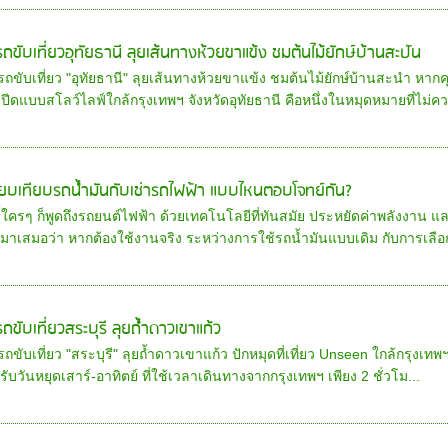
ารถขับเที่ยวอุทัยธานี ลุยเส้นทางห้วยขาแข้ง ชมต้นไม้ยักษ์บ้านสะปัน
รถขับเที่ยว "อุทัยธานี" ลุยเส้นทางห้วยขาแข้ง ชมต้นไม้ยักษ์บ้านสะนำ หา
ปีดแบบสโลว์ไลฟ์ใกล้กรุงเทพฯ จังหวัดอุทัยธานี คือหนึ่งในหมุดหมายที่ไม่คว.
ียบเทียบรถน้ำมันกับเช่ารถไฟฟ้า แบบไหนตอบโจทย์กัน?
ี้ใครๆ ก็พูดถึงรถยนต์ไฟฟ้า ด้วยเทคโนโลยีที่ทันสมัย ประหยัดค่าพลังงาน แล
มาเสมอว่า หากต้องใช้งานจริง ระหว่างการใช้รถน้ำมันแบบเดิม กับการเลือก
รถขับเที่ยวสระบุรี ลุยถ้ำดาวเขาแก้ว
รถขับเที่ยว "สระบุรี" ลุยถ้ำดาวเขาแก้ว ปักหมุดที่เที่ยว Unseen ใกล้กรุงเ
ับวันหยุดเสาร์-อาทิตย์ ที่ใช้เวลาเดินทางจากกรุงเทพฯ เพียง 2 ชั่วโม...