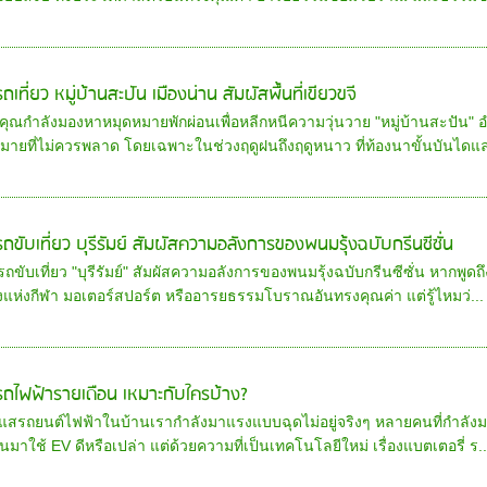
รถเที่ยว หมู่บ้านสะปัน เมืองน่าน สัมผัสพื้นที่เขียวขจี
ุณกำลังมองหาหมุดหมายพักผ่อนเพื่อหลีกหนีความวุ่นวาย "หมู่บ้านสะปัน" อำ
หมายที่ไม่ควรพลาด โดยเฉพาะในช่วงฤดูฝนถึงฤดูหนาว ที่ท้องนาขั้นบันไดแล
ารถขับเที่ยว บุรีรัมย์ สัมผัสความอลังการของพนมรุ้งฉบับกรีนซีซั่น
รถขับเที่ยว "บุรีรัมย์" สัมผัสความอลังการของพนมรุ้งฉบับกรีนซีซั่น หากพูดถ
งแห่งกีฬา มอเตอร์สปอร์ต หรืออารยธรรมโบราณอันทรงคุณค่า แต่รู้ไหมว่...
ารถไฟฟ้ารายเดือน เหมาะกับใครบ้าง?
แสรถยนต์ไฟฟ้าในบ้านเรากำลังมาแรงแบบฉุดไม่อยู่จริงๆ หลายคนที่กำลังมอง
นมาใช้ EV ดีหรือเปล่า แต่ด้วยความที่เป็นเทคโนโลยีใหม่ เรื่องแบตเตอรี่ ร..