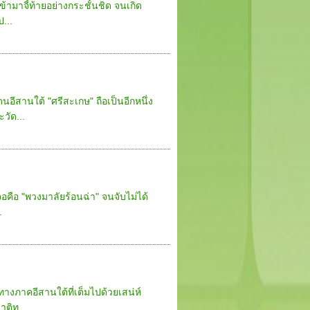
้ามาจี้ท้ายอย่างกระชั้นชิด จนเกิด
...
นอีสานใต้ "ศรีสะเกษ" ถือเป็นอีกหนึ่ง
ัด...
จอคือ "พวงมาลัยร้อนฉ่า" จนจับไม่ได้
.
ทางภาคอีสานใต้ที่เต็มไปด้วยเสน่ห์
ติท...