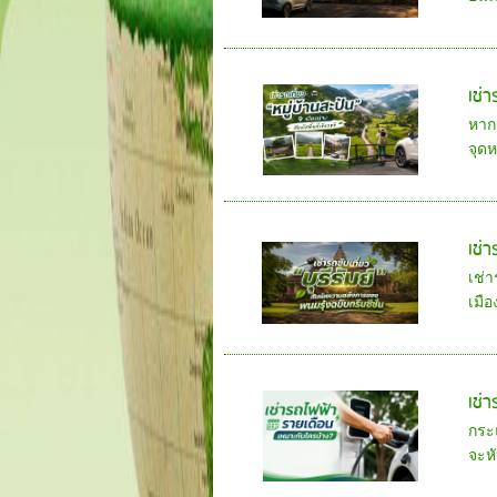
เช่า
หากค
จุด
เช่
เช่า
เมือ
เช่
กระ
จะหั