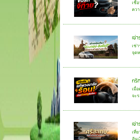
เชื่
ควา
เช่า
เช่า
จุด
ทริ
เมื่
จะร
เช่
เที่
อัน