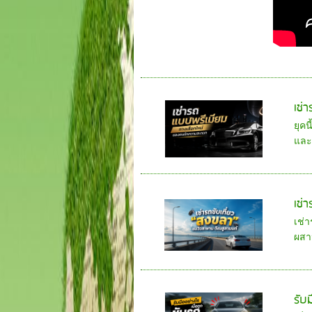
เช่
ยุค
และ
เช่
เช่
ผสา
รับม