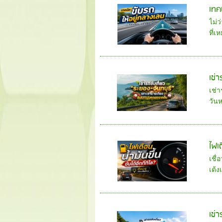
เทค
ไม่ว
ที่เ
เช่
เช่า
วัน
ไฟเต
เชื่
เด้ง
เช่า