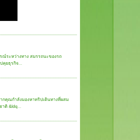
สบการณ์ระหว่างทาง สมรรถนะของรถ
ุยธุรกิจ...
หากคุณกำลังมองหาทริปเดินทางที่ผสม
ติ &ldq...