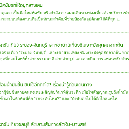
นิคขับรถให้อยู่กลางเลน
่าคุณจะเป็นมือใหม่หัดขับ หรือกำลังวางแผนเดินทางท่องเที่ยวด้วยบริการเช
หมาะสมบนท้องถนนถือเป็นทักษะสำคัญที่ช่วยป้องกันอุบัติเหตุได้ดีที่สุด เ...
ารถขับเที่ยว ระยอง-จันทบุรี เลาะเขายายเที่ยงชิมเงาะมังคุดสดจากต้น
รถขับเที่ยว "ระยอง-จันทบุรี" เลาะเขายายเที่ยง ชิมเงาะมังคุดสดจากต้น 
หยุดที่ตอบโจทย์ทั้งสายธรรมชาติ สายถ่ายรูป และสายกิน การแพลนทริปขับรถ
ือนน้ำมันขึ้น ขับได้อีกกี่กิโล? เรื่องน่ารู้ก่อนเดินทาง
อว่าผู้ขับขี่หลายคนคงเคยเผชิญกับวินาทีลุ้นระทึก เมื่อไฟสัญญาณรูปถังน้ำมั
เข้ามาในหัวทันทีคือ "รถจะดับไหม?" และ "ยังขับต่อไปได้อีกไกลแค่ไห...
รถขับเที่ยวชลบุรี ลัดเลาะเส้นทางสัตหีบ-บางสเร่