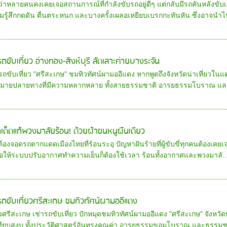
อว่าหลายคนคงเคยเจอสถานการณ์ที่กำลังขับรถอยู่ดีๆ แต่กลับมีรถคันหลังขับเข
มรู้สึกกดดัน ตื่นตระหนก และบางครั้งเผลอเหยียบเบรกกะทันหัน ซึ่งอาจนำไป
รถขับเที่ยว อ่างทอง-สิงห์บุรี ลัดเลาะค่ายบางระจัน
รถขับเที่ยว "ศรีสะเกษ" ชมทิวทัศน์ผามออีแดง หากพูดถึงจังหวัดน่าเที่ยวในแด
หมายปลายทางที่มีความหลากหลาย ทั้งสายธรรมชาติ อารยธรรมโบราณ และว
กเด็ดแก้พวงมาลัยร้อน! ด้วยผ้าขนหนูผืนเดียว
อต้องจอดรถตากแดดเมืองไทยที่ร้อนระอุ ปัญหาฝันร้ายที่ผู้ขับขี่ทุกคนต้องเคยเ
อให้ระบบปรับอากาศทำความเย็นก็ต้องใช้เวลา ร้อนทั้งอากาศและพวงมาลั..
ารถขับเที่ยวศรีสะเกษ ชมทิวทัศน์ผามออีแดง
ยวศรีสะเกษ เช่ารถขับเที่ยว ปักหมุดชมทิวทัศน์ผามออีแดง "ศรีสะเกษ" จังหวัด
เงียบสงบ ทั้งประวัติศาสตร์อันทรงคุณค่า อารยธรรมขอมโบราณ และธรรมชา