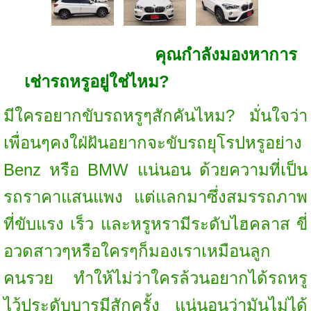
คุณกำลังมองหาการ
เช่ารถหรูอยู่ใช่ไหม?
มีใครอยากขับรถหรูๆสักคันไหม? มั่นใจว่า
เพื่อนๆคงใฝ่ฝันอยากจะขับรถยุโรปหรูอย่าง
Benz หรือ BMW แน่นอน ด้วยความที่เป็น
รถราคาแสนแพง แต่แลกมาซึ่งสมรรถภาพ
ที่ขับแรง เร็ว และหรูหรามีระดับไฮคลาส ขี่
อวดสาวๆหรือใครๆก็มองเราเหมือนลูก
คนรวย ทำให้ไม่ว่าใครล้วนอยากได้รถหรู
ไว้ประดับบารมีสักครั้ง แน่นอนว่ามันไม่ได้