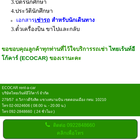
3.บัตรนักศึกษา
4.ประวัตินักศึกษา
เอกสาร
เช่ารถ
สำหรับนักเดินทาง
3.ตั๋วเครื่องบิน ขาไปและกลับ
ขอขอบคุณลูกค้าทุกท่านที่ไว้ใจบริการรถเช่า
ไทยเร้นท์อี
โก้คาร์ (ECOCAR)
ของเรานะคะ
ECOCAR rent-a-car
บริษัทไทยเร้นท์อีโก้คาร์ จำกัด
279/57 ถ.วิภาวดีรังสิต แขวงสนามบิน เขตดอนเมือง กทม. 10210
โทร 02-0024606 ( 08.00 น. - 20.00 น.)
โทร 092-2848660 ( 24 ชั่วโมง )
ติดต่อ
0922848660
คลิกเพื่อโทร