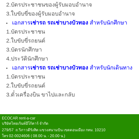
2.บัตรประชาชนของผู้รับมอบอำนาจ
3.ใบขับขี่ของผู้รับมอบอำนาจ
เอกสาร
เช่ารถ รถเช่าบางบัวทอง
สำหรับนักศึกษา
1.บัตรประชาชน
2.ใบขับขี่รถยนต์
3.บัตรนักศึกษา
4.ประวัตินักศึกษา
เอกสาร
เช่ารถ รถเช่าบางบัวทอง
สำหรับนักเดินทาง
1.บัตรประชาชน
2.ใบขับขี่รถยนต์
3.ตั๋วเครื่องบิน ขาไปและกลับ
ECOCAR rent-a-car
บริษัทไทยเร้นท์อีโก้คาร์ จำกัด
279/57 ถ.วิภาวดีรังสิต แขวงสนามบิน เขตดอนเมือง กทม. 10210
โทร 02-0024606 ( 08.00 น. - 20.00 น.)