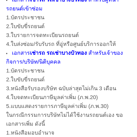
รถยนต์เข้าซ่อม
1.บัตรประชาชน
2.ใบขับขี่รถยนต์
3.ใบรายการจดทะเบียนรถยนต์
4.ใบส่งซ่อม/รับรับรถ ที่อู่หรือศูนย์บริการออกให้
เอกสาร
เช่ารถ รถเช่าบางบัวทอง
สำหรับเจ้าของ
กิจการ/บริษัท/นิติบุคคล
1.บัตรประชาชน
2.ใบขับขี่รถยนต์
3.หนังสือรับรองบริษัท ฉบับล่าสุดไม่เกิน 3 เดือน
4.ใบจดทะเบียนภาษีมูลค่าเพิ่ม (ภ.พ.20)
5.แบบแสดงรายการภาษีมูลค่าเพิ่ม (ภ.พ.30)
ในกรณีกรรมการบริษัทไม่ได้ใช้งานรถยนต์เอง ขอ
เอกสารเพิ่ม ดังนี้
1.หนังสือมอบอำนาจ