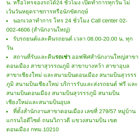
น. หรือโทรจองรถได้24 ชั่วโมง เปิดทำการทุกวัน ไม่
เว้นวันหยุดราชการหรือนักขัตกฤษ์
นอกเวลาทำการ โทร 24 ชั่วโมง Call center 02-
002-4606 (สำนักงานใหญ่)
รับรถยนต์และคืนรถยนต์ เวลา 08.00-20.00 น. ทุก
วัน
สถานที่รับและคืน
รถเช่า
ออฟฟิศสำนักงานใหญ่สาขา
ดอนเมือง สาขาสุวรรณภูมิ สาขาบางหว้า สาขาอุบล
สาขาเชียงใหม่ และสนามบินดอนเมือง สนามบินสุวรรร
ภูมิ สนามบินเชียงใหม่ บริการรับและส่งรถยนต์ ฟรี และ
สนามบินดอนเมือง สนามบินสุวรรรภูมิ สนามบิน
เชียงใหม่และสนามบินอุบล
ที่ตั้งสำนักงานสาขาดอนเมือง เลขที่ 279/57 หมู่บ้าน
แกรนไอดีไซด์ ถนนวิภาวดี แขวงสนามบิน เขต
ดอนเมือง กทม.10210