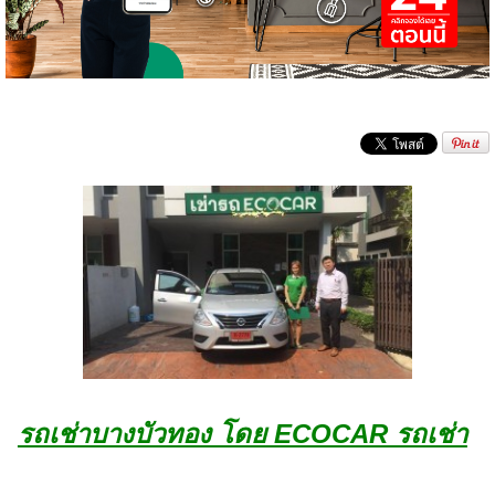
รถเช่าบางบัวทอง โดย ECOCAR รถเช่า