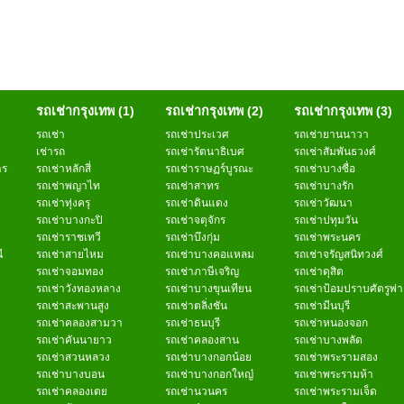
รถเช่ากรุงเทพ (1)
รถเช่ากรุงเทพ (2)
รถเช่ากรุงเทพ (3)
รถเช่า
รถเช่าประเวศ
รถเช่ายานนาวา
เช่ารถ
รถเช่ารัตนาธิเบศ
รถเช่าสัมพันธวงศ์
าร
รถเช่าหลักสี่
รถเช่าราษฏร์บูรณะ
รถเช่าบางซื่อ
รถเช่าพญาไท
รถเช่าสาทร
รถเช่าบางรัก
รถเช่าทุ่งครุ
รถเช่าดินแดง
รถเช่าวัฒนา
รถเช่าบางกะปิ
รถเช่าจตุจักร
รถเช่าปทุมวัน
รถเช่าราชเทวี
รถเช่าบึงกุ่ม
รถเช่าพระนคร
ี
รถเช่าสายไหม
รถเช่าบางคอแหลม
รถเช่าจรัญสนิทวงศ์
รถเช่าจอมทอง
รถเช่าภาษีเจริญ
รถเช่าดุสิต
รถเช่าวังทองหลาง
รถเช่าบางขุนเทียน
รถเช่าป้อมปราบศัตรูพ่
รถเช่าสะพานสูง
รถเช่าตลิ่งชัน
รถเช่ามีนบุรี
รถเช่าคลองสามวา
รถเช่าธนบุรี
รถเช่าหนองจอก
รถเช่าคันนายาว
รถเช่าคลองสาน
รถเช่าบางพลัด
รถเช่าสวนหลวง
รถเช่าบางกอกน้อย
รถเช่าพระรามสอง
รถเช่าบางบอน
รถเช่าบางกอกใหญ๋
รถเช่าพระรามห้า
รถเช่าคลองเตย
รถเช่านวนคร
รถเช่าพระรามเจ็ด