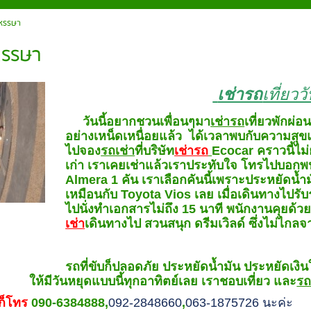
ดหรรษา
ดหรรษา
เช่ารถ
เที่ยว
วันนี้อยากชวนเพื่อนๆมา
เช่ารถ
เที่ยวพักผ่
อย่างเหน็ดเหนื่อยแล้ว ได้เวลาพบกับความสุขแล
ไปจอง
รถเช่า
ที่บริษัท
เช่ารถ
Ecocar
คราวนี้ไม่
เก่า เราเคยเช่าแล้วเราประทับใจ โทรไปบอกพ
Almera
1 คัน เราเลือกคันนี้เพราะประหยัดน้
เหมือนกับ
Toyota Vios
เลย เมื่อเดินทางไปรับร
ไปนั่งทำเอกสารไม่ถึง 15 นาที พนักงานคุยด้
เช่า
เดินทางไป สวนสนุก ดรีมเวิลด์ ซึ่งไม่ไกลจา
รถที่ขับก็ปลอดภัย ประหยัดน้ำมัน ประหยัดเง
ให้มีวันหยุดแบบนี้ทุกอาทิตย์เลย เราชอบเที่ยว และ
รถ
ก็โทร
090-6384888
,
092-2848660
,
063-1875726 นะค่ะ