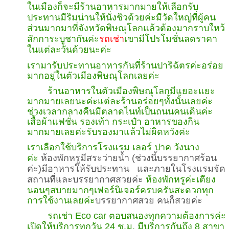
ในเมืองก็จะมีร้านอาหารมากมายให้เลือกรับ
ประทานมีริมน่านให้นั่งชิวด้วยค่ะมีวัดใหญ่ที่ผู้คน
ส่วนมากมาที่จังหวัดพิษณุโลกแล้วต้องมากราบใหว้
สักการะบูชากันค่ะ
รถเช่า
เขามีโปรโมชั่นลดราคา
ในแต่ละวันด้วยนะค่ะ
เรามารับประทานอาหารกันที่ร้านปาริฉัตรค่ะอร่อย
มากอยู่ในตัวเมืองพิษณุโลกเลยค่ะ
ร้านอาหารในตัวเมืองพิษณุโลกมีแยอะแยะ
มากมายเลยนะค่ะแต่ละร้านอร่อยๆทั้งนั้นเลยค่ะ
ช่วงเวลากลางคืนมีตลาดไนท์เป็นถนนคนเดินค่ะ
เสื้อผ้าแฟชั่น รองเท้า กระเป๋า อาหารของกิน
มากมายเลยค่ะรับรองมาแล้วไม่ผิดหวังค่ะ
เราเลือกใช้บริการโรงแรม เลอร์ ปาค วังนาง
ค่ะ
ห้องพักหรูมีสระว่ายน้ำ
(
ช่วงนี้บรรยากาศร้อน
ค่ะ
)
มีอาหารให้รับประทาน และภายในโรงแรมจัด
สถานที่และบรรยากาศสวยค่ะ
ห้องพักหรูค่ะเตียง
นอนๆสบายมากๆเฟอร์นิเจอร์ครบครันสะดวกทุก
การใช้งานเลยค่ะ
บรรยากาศสวย คนก็สวยค่ะ
รถเช่า
Eco car
ตอบสนองทุกความต้องการค่ะ
เปิดให้บริการทุกวัน 24 ช.ม. มีบริการกันถึง 8 สาขา