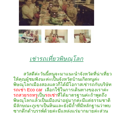
เช่ารถเที่ยวพิษณุโลก
สวัสดีค่ะวันนี้หนูจะมาแนะนำจังหวัดที่น่าเที่ยว
ให้คุณผู้ชมฟังนะค่ะเป็นจังหวัดบ้านเกิดหนูค่ะ
พิษณุโลกเมืองสองแควก็ได้มีโอกาสเช่ารถกับบริษัท
รถเช่า
Eco car
เลือกใช้ในการเดินทางของเราค่ะ
รถสวยรถหรู
เป็น
รถเช่า
ที่ได้มาตรฐานค่ะถ้าพูดถึง
พิษณุโลกแล้วเป็นเมืองน่าอยู่มากค่ะมีแต่ธรรมชาติ
มีลักษณะภูเขาเป็นหินและยังมีถ้ำที่มีหลักฐานว่าพบ
ซากดึกดำบรรพ์ด้วยค่ะมีแหล่งแร่มากมายค่ะส่วน