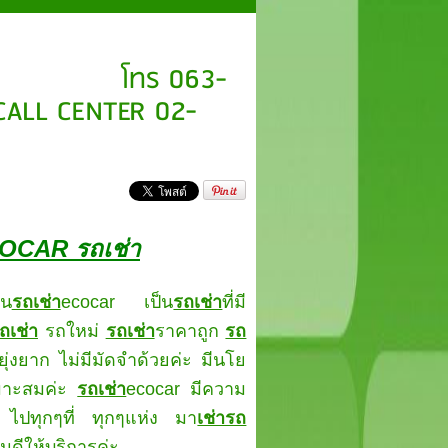
8 โทร 063-
ENTER 02-
COCAR
รถเช่า
าน
รถเช่า
ecocar เป็น
รถเช่า
ที่มี
ถเช่า
รถใหม่
รถเช่า
ราคาถูก
รถ
ยุ่งยาก ไม่มีมัดจำด้วยค่ะ มีนโย
มาะสมค่ะ
รถเช่า
ecocar มีความ
ง ไปทุกๆที่ ทุกๆแห่ง มา
เช่ารถ
นดีให้บริการค่ะ