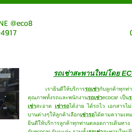
นใหม่ ID LINE @eco
092-823-4917 CALL C
รถเช่าสะพานใหม่
โดย E
เรายินดีให้บริการ
รถเช่า
กับลูกค้าทุกท่
คุณภาพทั้งรถและพนักงาน
รถเช่า
ecocar เป็น
ร
เช่า
สะอาด
เช่ารถ
ได้ง่าย ได้รถไว เอกสารไม่
บานต่างๆให้ลูกค้าเลือก
เช่ารถ
ได้ตามความเห
ยินดีให้บริการลูกค้าทุกท่านตลอดการเดินทา
กับecocar กันนะค่ะ รวมทั้ง
รถเช่า
สะพานใหม่ยิ