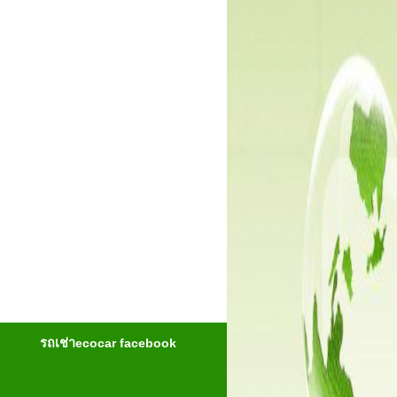
รถเช่าecocar facebook