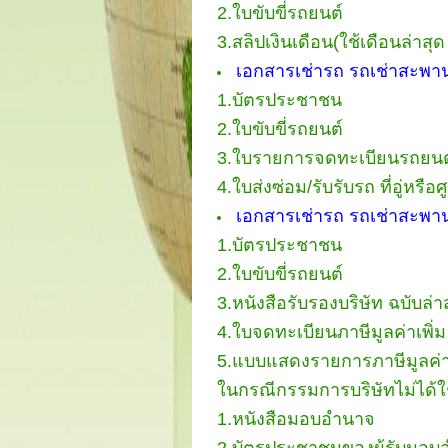
2.ใบขับขี่รถยนต์
3.สลิปเงินเดือน(ใช้เดือนล่าสุ
เอกสารเช่ารถ รถเช่าสะพานใ
1.บัตรประชาชน
2.ใบขับขี่รถยนต์
3.ใบรายการจดทะเบียนรถยนต
4.ใบส่งซ่อม/รับรับรถ ที่อู่หรื
เอกสารเช่ารถ รถเช่าสะพานใ
1.บัตรประชาชน
2.ใบขับขี่รถยนต์
3.หนังสือรับรองบริษัท ฉบับล่าส
4.ใบจดทะเบียนภาษีมูลค่าเพิ่ม
5.แบบแสดงรายการภาษีมูลค่าเ
ในกรณีกรรมการบริษัทไม่ได้ใช
1.หนังสือมอบอำนาจ
2.บัตรประชาชนของผู้รับมอ