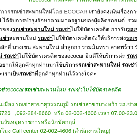
ริการ
รถเช่า
สะพานใหม่
โดย
ECOCAR
เรายังคงเน้นเรื่องการ
ม่ ได้รับการบำรุงรักษาตามมาตรฐานของผู้ผลิตรถยนต์ รวม
ารจอง
รถเช่าสะพานใหม่
รถเช่า
ไม่ใช้บัตรเครดิต การรับ
รถเ
เช่า
สะพานใหม่
รถเช่า
ไม่ใช้บัตรเครดิตยังให้บริการส่ง
รถเช
 หลักสี่ บางเขน สะพานใหม่ ลำลูกกา รามมินทรา ลาดพร้าว
่
รถเช่า
ไม่ใช้บัตรเครดิตของecocar ยินดีให้บริการค่ะ
รถเช
 อยากให้ลุกค้าทุกท่านมาใช้บริการ
รถเช่าสะพานใหม่
รถเช่า
ะเราเป็น
รถเช่า
ที่ลูกค้าทุกท่านไว้วางใจค่ะ
ช่า
ecocar
รถเช่า
สะพานใหม่ รถเช่าไม่ใช้บัตรเครดิต
เมือง รถเช่าสาขาสุวรรณภูมิ รถเช่าสาขาบางหว้า รถเช่าส
5726 ,
092-284-8660 หรือ 02-002-4606 เวลา 07.00-23.
เว้นวันหยุดราชการหรือนักขัตกฤษ์
โมง Call center 02-002-4606 (สำนักงานใหญ่)